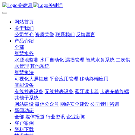
网站首页
关于我们
公司简介
资质荣誉
联系我们
反馈留言
产品介绍
全部
智慧水务
水源地监测
水厂自动化
漏损管理
智慧水务系统
二次供
水管理
其他系统
智慧执法
可视化大屏搭建
平台应用管理
移动终端应用
智能设备
有线抄表设备
无线抄表设备
蓝牙读卡器
卡表充值终端
其他子系统
网站建设
微信公众号
网络安全建设
公司管理咨询
新闻动态
全部
媒体报道
行业资讯
企业新闻
客户案例
资料下载