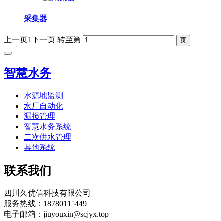
采集器
上一页
1
下一页
转至第
智慧水务
水源地监测
水厂自动化
漏损管理
智慧水务系统
二次供水管理
其他系统
联系我们
四川久优信科技有限公司
服务热线：18780115449
电子邮箱：jiuyouxin@scjyx.top