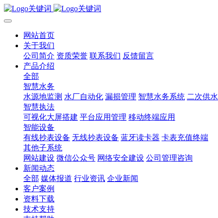
网站首页
关于我们
公司简介
资质荣誉
联系我们
反馈留言
产品介绍
全部
智慧水务
水源地监测
水厂自动化
漏损管理
智慧水务系统
二次供水
智慧执法
可视化大屏搭建
平台应用管理
移动终端应用
智能设备
有线抄表设备
无线抄表设备
蓝牙读卡器
卡表充值终端
其他子系统
网站建设
微信公众号
网络安全建设
公司管理咨询
新闻动态
全部
媒体报道
行业资讯
企业新闻
客户案例
资料下载
技术支持