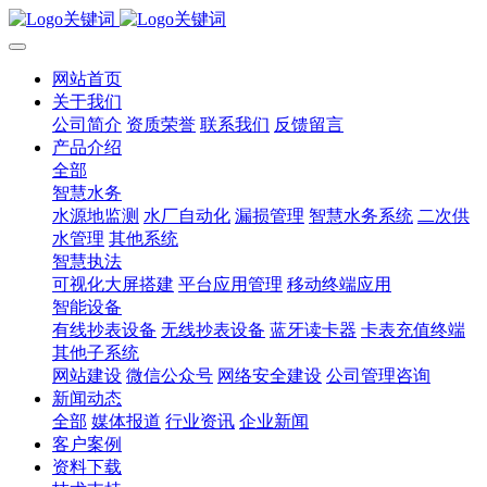
网站首页
关于我们
公司简介
资质荣誉
联系我们
反馈留言
产品介绍
全部
智慧水务
水源地监测
水厂自动化
漏损管理
智慧水务系统
二次供
水管理
其他系统
智慧执法
可视化大屏搭建
平台应用管理
移动终端应用
智能设备
有线抄表设备
无线抄表设备
蓝牙读卡器
卡表充值终端
其他子系统
网站建设
微信公众号
网络安全建设
公司管理咨询
新闻动态
全部
媒体报道
行业资讯
企业新闻
客户案例
资料下载