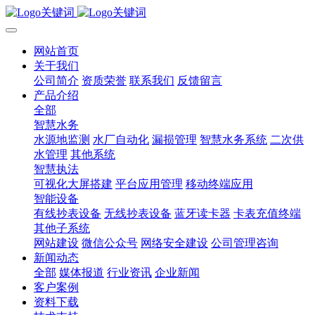
网站首页
关于我们
公司简介
资质荣誉
联系我们
反馈留言
产品介绍
全部
智慧水务
水源地监测
水厂自动化
漏损管理
智慧水务系统
二次供
水管理
其他系统
智慧执法
可视化大屏搭建
平台应用管理
移动终端应用
智能设备
有线抄表设备
无线抄表设备
蓝牙读卡器
卡表充值终端
其他子系统
网站建设
微信公众号
网络安全建设
公司管理咨询
新闻动态
全部
媒体报道
行业资讯
企业新闻
客户案例
资料下载