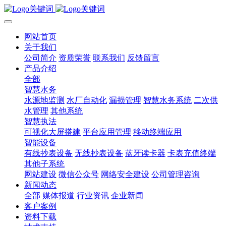
网站首页
关于我们
公司简介
资质荣誉
联系我们
反馈留言
产品介绍
全部
智慧水务
水源地监测
水厂自动化
漏损管理
智慧水务系统
二次供
水管理
其他系统
智慧执法
可视化大屏搭建
平台应用管理
移动终端应用
智能设备
有线抄表设备
无线抄表设备
蓝牙读卡器
卡表充值终端
其他子系统
网站建设
微信公众号
网络安全建设
公司管理咨询
新闻动态
全部
媒体报道
行业资讯
企业新闻
客户案例
资料下载