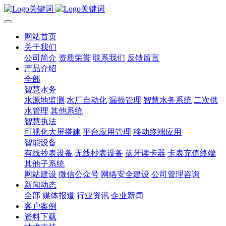
网站首页
关于我们
公司简介
资质荣誉
联系我们
反馈留言
产品介绍
全部
智慧水务
水源地监测
水厂自动化
漏损管理
智慧水务系统
二次供
水管理
其他系统
智慧执法
可视化大屏搭建
平台应用管理
移动终端应用
智能设备
有线抄表设备
无线抄表设备
蓝牙读卡器
卡表充值终端
其他子系统
网站建设
微信公众号
网络安全建设
公司管理咨询
新闻动态
全部
媒体报道
行业资讯
企业新闻
客户案例
资料下载