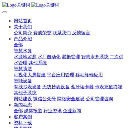
网站首页
关于我们
公司简介
资质荣誉
联系我们
反馈留言
产品介绍
全部
智慧水务
水源地监测
水厂自动化
漏损管理
智慧水务系统
二次供
水管理
其他系统
智慧执法
可视化大屏搭建
平台应用管理
移动终端应用
智能设备
有线抄表设备
无线抄表设备
蓝牙读卡器
卡表充值终端
其他子系统
网站建设
微信公众号
网络安全建设
公司管理咨询
新闻动态
全部
媒体报道
行业资讯
企业新闻
客户案例
资料下载