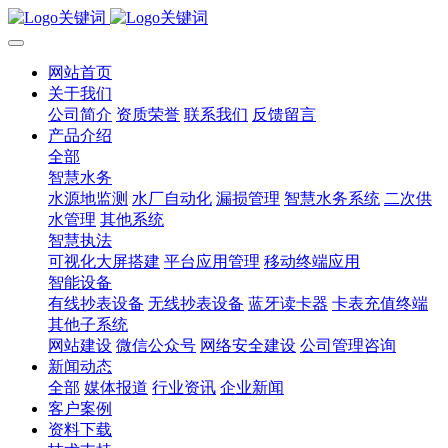
网站首页
关于我们
公司简介
资质荣誉
联系我们
反馈留言
产品介绍
全部
智慧水务
水源地监测
水厂自动化
漏损管理
智慧水务系统
二次供
水管理
其他系统
智慧执法
可视化大屏搭建
平台应用管理
移动终端应用
智能设备
有线抄表设备
无线抄表设备
蓝牙读卡器
卡表充值终端
其他子系统
网站建设
微信公众号
网络安全建设
公司管理咨询
新闻动态
全部
媒体报道
行业资讯
企业新闻
客户案例
资料下载